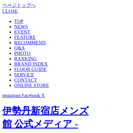
ページトップへ
CLOSE
TOP
NEWS
EVENT
FEATURE
RECOMMEND
Q&A
PHOTO
RANKING
BRAND INDEX
FLOOR GUIDE
SERVICE
CONTACT
ONLINE STORE
instagram
Facebook
X
伊勢丹新宿店メンズ
館 公式メディア -