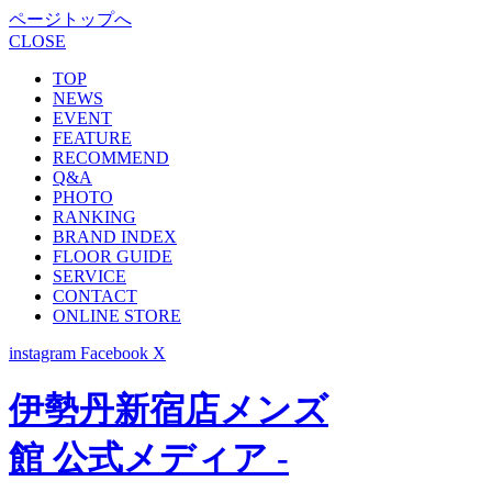
ページトップへ
CLOSE
TOP
NEWS
EVENT
FEATURE
RECOMMEND
Q&A
PHOTO
RANKING
BRAND INDEX
FLOOR GUIDE
SERVICE
CONTACT
ONLINE STORE
instagram
Facebook
X
伊勢丹新宿店メンズ
館 公式メディア -