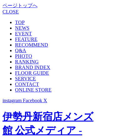
ページトップへ
CLOSE
TOP
NEWS
EVENT
FEATURE
RECOMMEND
Q&A
PHOTO
RANKING
BRAND INDEX
FLOOR GUIDE
SERVICE
CONTACT
ONLINE STORE
instagram
Facebook
X
伊勢丹新宿店メンズ
館 公式メディア -