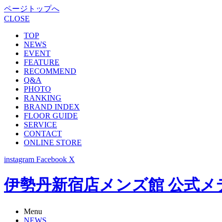
ページトップへ
CLOSE
TOP
NEWS
EVENT
FEATURE
RECOMMEND
Q&A
PHOTO
RANKING
BRAND INDEX
FLOOR GUIDE
SERVICE
CONTACT
ONLINE STORE
instagram
Facebook
X
伊勢丹新宿店メンズ館 公式メディア -
Menu
NEWS