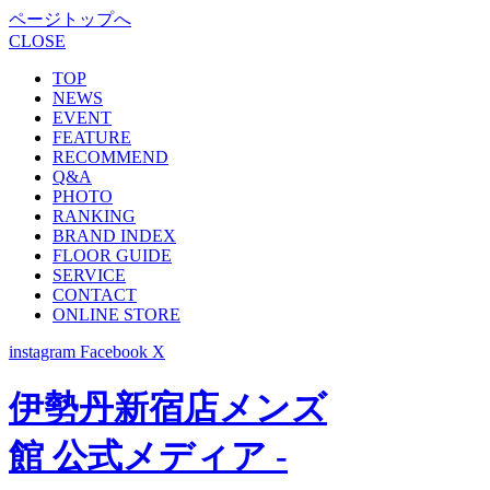
ページトップへ
CLOSE
TOP
NEWS
EVENT
FEATURE
RECOMMEND
Q&A
PHOTO
RANKING
BRAND INDEX
FLOOR GUIDE
SERVICE
CONTACT
ONLINE STORE
instagram
Facebook
X
伊勢丹新宿店メンズ
館 公式メディア -