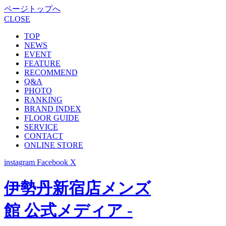
ページトップへ
CLOSE
TOP
NEWS
EVENT
FEATURE
RECOMMEND
Q&A
PHOTO
RANKING
BRAND INDEX
FLOOR GUIDE
SERVICE
CONTACT
ONLINE STORE
instagram
Facebook
X
伊勢丹新宿店メンズ
館 公式メディア -