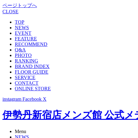
ページトップへ
CLOSE
TOP
NEWS
EVENT
FEATURE
RECOMMEND
Q&A
PHOTO
RANKING
BRAND INDEX
FLOOR GUIDE
SERVICE
CONTACT
ONLINE STORE
instagram
Facebook
X
伊勢丹新宿店メンズ館 公式メディア -
Menu
NEWS