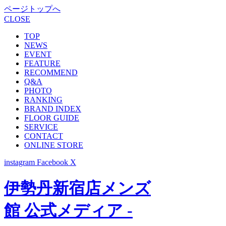
ページトップへ
CLOSE
TOP
NEWS
EVENT
FEATURE
RECOMMEND
Q&A
PHOTO
RANKING
BRAND INDEX
FLOOR GUIDE
SERVICE
CONTACT
ONLINE STORE
instagram
Facebook
X
伊勢丹新宿店メンズ
館 公式メディア -