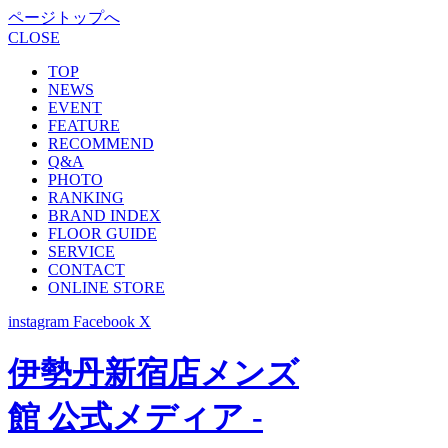
ページトップへ
CLOSE
TOP
NEWS
EVENT
FEATURE
RECOMMEND
Q&A
PHOTO
RANKING
BRAND INDEX
FLOOR GUIDE
SERVICE
CONTACT
ONLINE STORE
instagram
Facebook
X
伊勢丹新宿店メンズ
館 公式メディア -