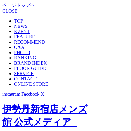
ページトップへ
CLOSE
TOP
NEWS
EVENT
FEATURE
RECOMMEND
Q&A
PHOTO
RANKING
BRAND INDEX
FLOOR GUIDE
SERVICE
CONTACT
ONLINE STORE
instagram
Facebook
X
伊勢丹新宿店メンズ
館 公式メディア -