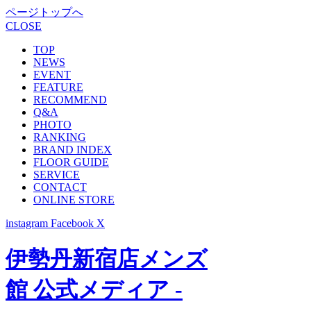
ページトップへ
CLOSE
TOP
NEWS
EVENT
FEATURE
RECOMMEND
Q&A
PHOTO
RANKING
BRAND INDEX
FLOOR GUIDE
SERVICE
CONTACT
ONLINE STORE
instagram
Facebook
X
伊勢丹新宿店メンズ
館 公式メディア -