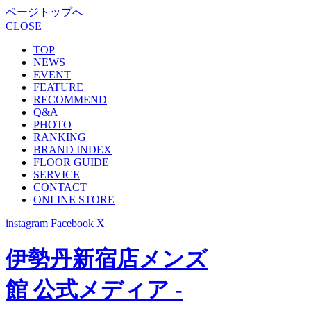
ページトップへ
CLOSE
TOP
NEWS
EVENT
FEATURE
RECOMMEND
Q&A
PHOTO
RANKING
BRAND INDEX
FLOOR GUIDE
SERVICE
CONTACT
ONLINE STORE
instagram
Facebook
X
伊勢丹新宿店メンズ
館 公式メディア -