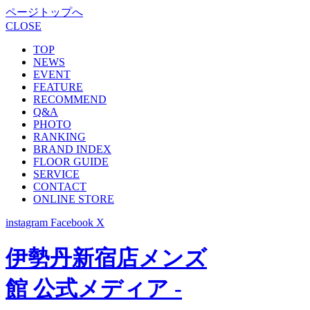
ページトップへ
CLOSE
TOP
NEWS
EVENT
FEATURE
RECOMMEND
Q&A
PHOTO
RANKING
BRAND INDEX
FLOOR GUIDE
SERVICE
CONTACT
ONLINE STORE
instagram
Facebook
X
伊勢丹新宿店メンズ
館 公式メディア -