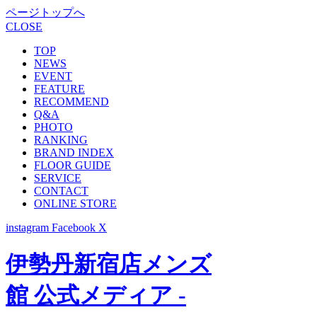
ページトップへ
CLOSE
TOP
NEWS
EVENT
FEATURE
RECOMMEND
Q&A
PHOTO
RANKING
BRAND INDEX
FLOOR GUIDE
SERVICE
CONTACT
ONLINE STORE
instagram
Facebook
X
伊勢丹新宿店メンズ
館 公式メディア -