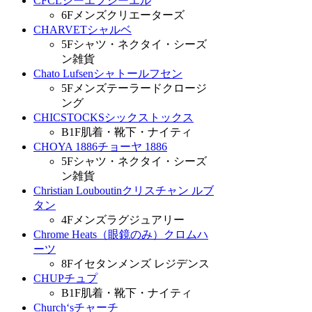
CFCL
シーエフシーエル
6F
メンズクリエーターズ
CHARVET
シャルベ
5F
シャツ・ネクタイ・シーズ
ン雑貨
Chato Lufsen
シャトールフセン
5F
メンズテーラードクロージ
ング
CHICSTOCKS
シックストックス
B1F
肌着・靴下・ナイティ
CHOYA 1886
チョーヤ 1886
5F
シャツ・ネクタイ・シーズ
ン雑貨
Christian Louboutin
クリスチャン ルブ
タン
4F
メンズラグジュアリー
Chrome Heats（眼鏡のみ）
クロムハ
ーツ
8F
イセタンメンズ レジデンス
CHUP
チュプ
B1F
肌着・靴下・ナイティ
Church‘s
チャーチ