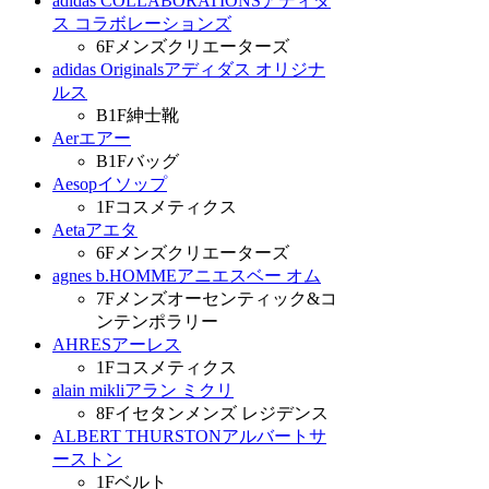
adidas COLLABORATIONS
アディダ
ス コラボレーションズ
6F
メンズクリエーターズ
adidas Originals
アディダス オリジナ
ルス
B1F
紳士靴
Aer
エアー
B1F
バッグ
Aesop
イソップ
1F
コスメティクス
Aeta
アエタ
6F
メンズクリエーターズ
agnes b.HOMME
アニエスベー オム
7F
メンズオーセンティック&コ
ンテンポラリー
AHRES
アーレス
1F
コスメティクス
alain mikli
アラン ミクリ
8F
イセタンメンズ レジデンス
ALBERT THURSTON
アルバートサ
ーストン
1F
ベルト