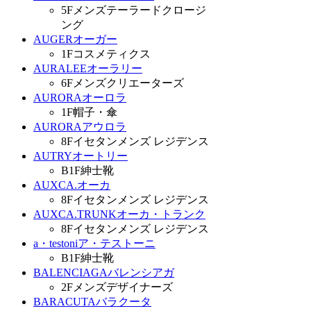
5F
メンズテーラードクロージ
ング
AUGER
オーガー
1F
コスメティクス
AURALEE
オーラリー
6F
メンズクリエーターズ
AURORA
オーロラ
1F
帽子・傘
AURORA
アウロラ
8F
イセタンメンズ レジデンス
AUTRY
オートリー
B1F
紳士靴
AUXCA.
オーカ
8F
イセタンメンズ レジデンス
AUXCA.TRUNK
オーカ・トランク
8F
イセタンメンズ レジデンス
a・testoni
ア・テストーニ
B1F
紳士靴
BALENCIAGA
バレンシアガ
2F
メンズデザイナーズ
BARACUTA
バラクータ