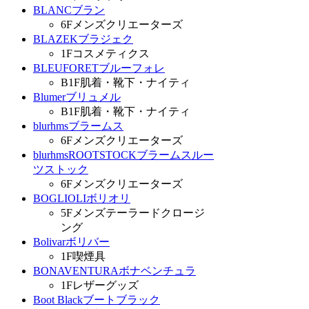
BLANC
ブラン
6F
メンズクリエーターズ
BLAZEK
ブラジェク
1F
コスメティクス
BLEUFORET
ブルーフォレ
B1F
肌着・靴下・ナイティ
Blumer
ブリュメル
B1F
肌着・靴下・ナイティ
blurhms
ブラームス
6F
メンズクリエーターズ
blurhmsROOTSTOCK
ブラームスルー
ツストック
6F
メンズクリエーターズ
BOGLIOLI
ボリオリ
5F
メンズテーラードクロージ
ング
Bolivar
ボリバー
1F
喫煙具
BONAVENTURA
ボナベンチュラ
1F
レザーグッズ
Boot Black
ブートブラック