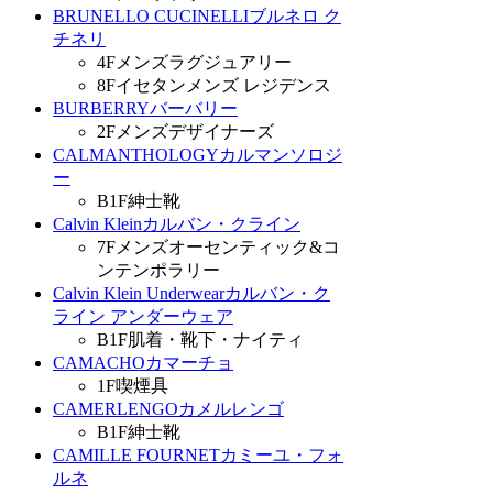
BRUNELLO CUCINELLI
ブルネロ ク
チネリ
4F
メンズラグジュアリー
8F
イセタンメンズ レジデンス
BURBERRY
バーバリー
2F
メンズデザイナーズ
CALMANTHOLOGY
カルマンソロジ
ー
B1F
紳士靴
Calvin Klein
カルバン・クライン
7F
メンズオーセンティック&コ
ンテンポラリー
Calvin Klein Underwear
カルバン・ク
ライン アンダーウェア
B1F
肌着・靴下・ナイティ
CAMACHO
カマーチョ
1F
喫煙具
CAMERLENGO
カメルレンゴ
B1F
紳士靴
CAMILLE FOURNET
カミーユ・フォ
ルネ