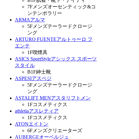
B1F
肌着・靴下・ナイティ
7F
メンズオーセンティック&コ
ンテンポラリー
ARMA
アルマ
5F
メンズテーラードクロージ
ング
ARTURO FUENTE
アルトゥーロ フ
エンテ
1F
喫煙具
ASICS SportStyle
アシックス スポーツ
スタイル
B1F
紳士靴
ASPESI
アスペジ
5F
メンズテーラードクロージ
ング
ASTALIFT MEN
アスタリフトメン
1F
コスメティクス
athletia
アスレティア
1F
コスメティクス
ATON
エイトン
6F
メンズクリエーターズ
AUBERGE
オーベルジュ