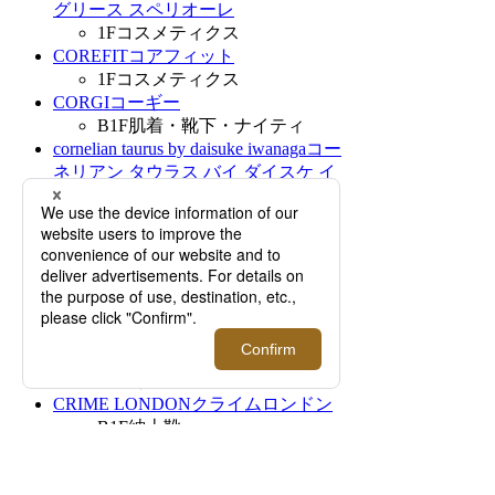
グリース スペリオーレ
1F
コスメティクス
COREFIT
コアフィット
1F
コスメティクス
CORGI
コーギー
B1F
肌着・靴下・ナイティ
cornelian taurus by daisuke iwanaga
コー
ネリアン タウラス バイ ダイスケ イ
ワナガ
B1F
バッグ
CORNELIANI
コルネリアーニ
5F
メンズテーラードクロージ
ング
Corthay
コルテ
B1F
紳士靴
Crevaleathco
クレバレスコ
1F
レザーグッズ
CRIME LONDON
クライムロンドン
B1F
紳士靴
CROCKETT&JONES
クロケット アン
ド ジョーンズ