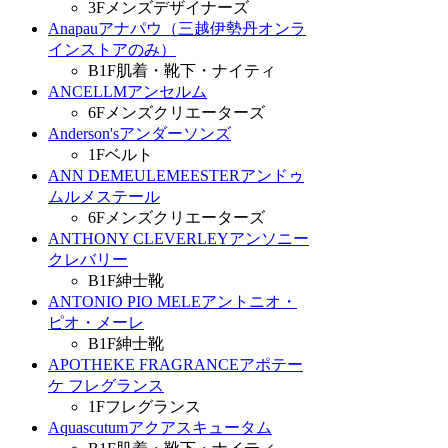
3F
メンズデザイナーズ
Anapau
アナパウ（三越伊勢丹オンラ
インストアのみ）
B1F
肌着・靴下・ナイティ
ANCELLM
アンセルム
6F
メンズクリエーターズ
Anderson's
アンダーソンズ
1F
ベルト
ANN DEMEULEMEESTER
アンドゥ
ムルメステール
6F
メンズクリエーターズ
ANTHONY CLEVERLEY
アンソニー
クレバリー
B1F
紳士靴
ANTONIO PIO MELE
アントニオ・
ピオ・メーレ
B1F
紳士靴
APOTHEKE FRAGRANCE
アポテー
ケ フレグランス
1F
フレグランス
Aquascutum
アクアスキュータム