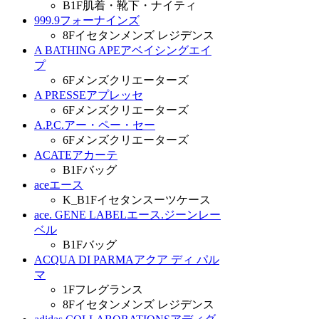
B1F
肌着・靴下・ナイティ
999.9
フォーナインズ
8F
イセタンメンズ レジデンス
A BATHING APE
アベイシングエイ
プ
6F
メンズクリエーターズ
A PRESSE
アプレッセ
6F
メンズクリエーターズ
A.P.C.
アー・ペー・セー
6F
メンズクリエーターズ
ACATE
アカーテ
B1F
バッグ
ace
エース
K_B1F
イセタンスーツケース
ace. GENE LABEL
エース.ジーンレー
ベル
B1F
バッグ
ACQUA DI PARMA
アクア ディ パル
マ
1F
フレグランス
8F
イセタンメンズ レジデンス