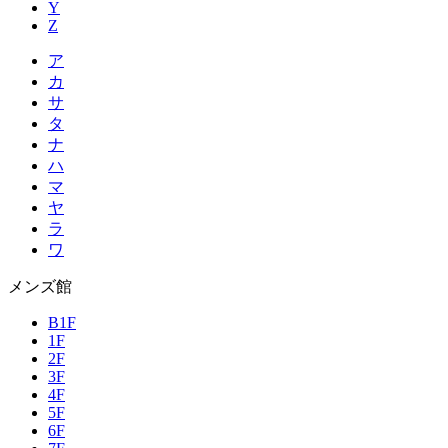
Y
Z
ア
カ
サ
タ
ナ
ハ
マ
ヤ
ラ
ワ
メンズ館
B1F
1F
2F
3F
4F
5F
6F