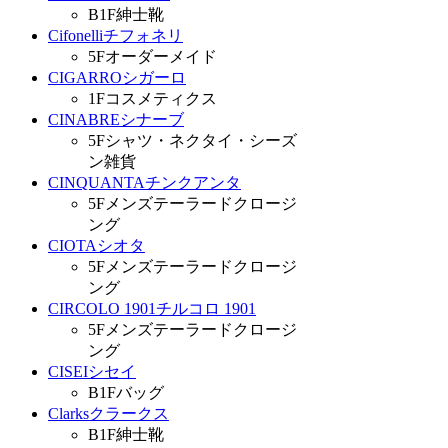
B1F
紳士靴
Cifonelli
チフォネリ
5F
オーダーメイド
CIGARRO
シガーロ
1F
コスメティクス
CINABRE
シナーブ
5F
シャツ・ネクタイ・シーズ
ン雑貨
CINQUANTA
チンクアンタ
5F
メンズテーラードクロージ
ング
CIOTA
シオタ
5F
メンズテーラードクロージ
ング
CIRCOLO 1901
チルコロ 1901
5F
メンズテーラードクロージ
ング
CISEI
シセイ
B1F
バッグ
Clarks
クラークス
B1F
紳士靴