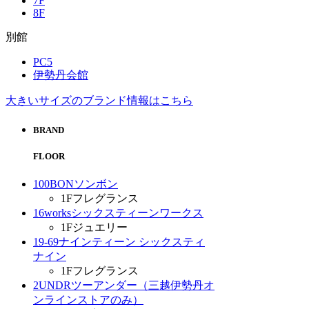
7F
8F
別館
PC5
伊勢丹会館
大きいサイズのブランド情報はこちら
BRAND
FLOOR
100BON
ソンボン
1F
フレグランス
16works
シックスティーンワークス
1F
ジュエリー
19-69
ナインティーン シックスティ
ナイン
1F
フレグランス
2UNDR
ツーアンダー（三越伊勢丹オ
ンラインストアのみ）