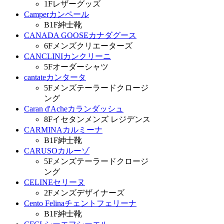
1F
レザーグッズ
Camper
カンペール
B1F
紳士靴
CANADA GOOSE
カナダグース
6F
メンズクリエーターズ
CANCLINI
カンクリーニ
5F
オーダーシャツ
cantate
カンタータ
5F
メンズテーラードクロージ
ング
Caran d'Ache
カランダッシュ
8F
イセタンメンズ レジデンス
CARMINA
カルミーナ
B1F
紳士靴
CARUSO
カルーゾ
5F
メンズテーラードクロージ
ング
CELINE
セリーヌ
2F
メンズデザイナーズ
Cento Felina
チェントフェリーナ
B1F
紳士靴