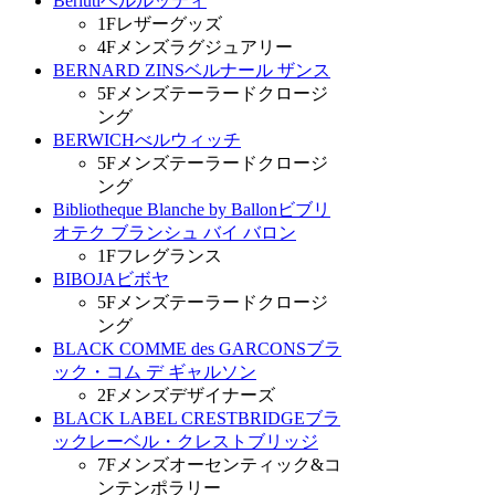
Berluti
ベルルッティ
1F
レザーグッズ
4F
メンズラグジュアリー
BERNARD ZINS
ベルナール ザンス
5F
メンズテーラードクロージ
ング
BERWICH
べルウィッチ
5F
メンズテーラードクロージ
ング
Bibliotheque Blanche by Ballon
ビブリ
オテク ブランシュ バイ バロン
1F
フレグランス
BIBOJA
ビボヤ
5F
メンズテーラードクロージ
ング
BLACK COMME des GARCONS
ブラ
ック・コム デ ギャルソン
2F
メンズデザイナーズ
BLACK LABEL CRESTBRIDGE
ブラ
ックレーベル・クレストブリッジ
7F
メンズオーセンティック&コ
ンテンポラリー