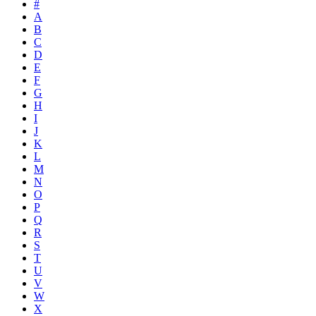
#
A
B
C
D
E
F
G
H
I
J
K
L
M
N
O
P
Q
R
S
T
U
V
W
X