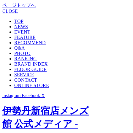
ページトップへ
CLOSE
TOP
NEWS
EVENT
FEATURE
RECOMMEND
Q&A
PHOTO
RANKING
BRAND INDEX
FLOOR GUIDE
SERVICE
CONTACT
ONLINE STORE
instagram
Facebook
X
伊勢丹新宿店メンズ
館 公式メディア -