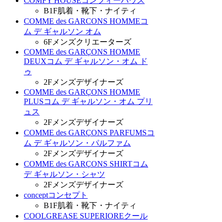
COMFY HOUSE
コンフィーハウス
B1F
肌着・靴下・ナイティ
COMME des GARCONS HOMME
コ
ム デ ギャルソン オム
6F
メンズクリエーターズ
COMME des GARÇONS HOMME
DEUX
コム デ ギャルソン・オム ド
ゥ
2F
メンズデザイナーズ
COMME des GARÇONS HOMME
PLUS
コム デ ギャルソン・オム プリ
ュス
2F
メンズデザイナーズ
COMME des GARÇONS PARFUMS
コ
ム デ ギャルソン・パルファム
2F
メンズデザイナーズ
COMME des GARÇONS SHIRT
コム
デ ギャルソン・シャツ
2F
メンズデザイナーズ
concept
コンセプト
B1F
肌着・靴下・ナイティ
COOLGREASE SUPERIORE
クール