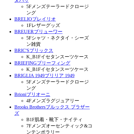
ヌパリ
5F
メンズテーラードクロージ
ング
BRELIO
ブレイリオ
1F
レザーグッズ
BREUER
ブリューワー
5F
シャツ・ネクタイ・シーズ
ン雑貨
BRIC'S
ブリックス
K_B1F
イセタンスーツケース
BRIEFING
ブリーフィング
K_B1F
イセタンスーツケース
BRIGLIA 1949
ブリリア 1949
5F
メンズテーラードクロージ
ング
Brioni
ブリオーニ
4F
メンズラグジュアリー
Brooks Brothers
ブルックス ブラザー
ズ
B1F
肌着・靴下・ナイティ
7F
メンズオーセンティック&コ
ンテンポラリー