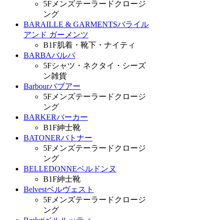
5F
メンズテーラードクロージ
ング
BARAILLE & GARMENTS
バライル
アンド ガーメンツ
B1F
肌着・靴下・ナイティ
BARBA
バルバ
5F
シャツ・ネクタイ・シーズ
ン雑貨
Barbour
バブアー
5F
メンズテーラードクロージ
ング
BARKER
バーカー
B1F
紳士靴
BATONER
バトナー
5F
メンズテーラードクロージ
ング
BELLEDONNE
ベルドンヌ
B1F
紳士靴
Belvest
ベルヴェスト
5F
メンズテーラードクロージ
ング