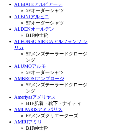
ALBIATE
アルビアーテ
5F
オーダーシャツ
ALBINI
アルビニ
5F
オーダーシャツ
ALDEN
オールデン
B1F
紳士靴
ALFONSO SIRICA
アルフォンソ シ
リカ
5F
メンズテーラードクロージ
ング
ALUMO
アルモ
5F
オーダーシャツ
AMBROSI
アンブロージ
5F
メンズテーラードクロージ
ング
Ameriyas
アメリヤス
B1F
肌着・靴下・ナイティ
AMI PARIS
アミ パリス
6F
メンズクリエーターズ
AMIRI
アミリ
B1F
紳士靴