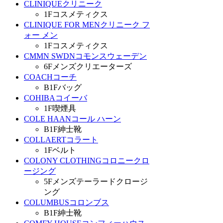
CLINIQUE
クリニーク
1F
コスメティクス
CLINIQUE FOR MEN
クリニーク フ
ォー メン
1F
コスメティクス
CMMN SWDN
コモンスウェーデン
6F
メンズクリエーターズ
COACH
コーチ
B1F
バッグ
COHIBA
コイーバ
1F
喫煙具
COLE HAAN
コール ハーン
B1F
紳士靴
COLLAERT
コラート
1F
ベルト
COLONY CLOTHING
コロニークロ
ージング
5F
メンズテーラードクロージ
ング
COLUMBUS
コロンブス
B1F
紳士靴