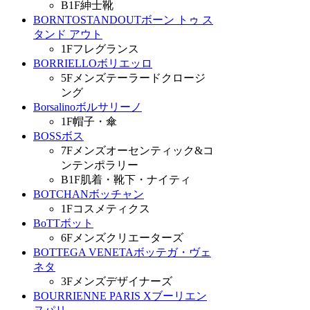
B1F
紳士靴
BORNTOSTANDOUT
ボーン トゥ ス
タンド アウト
1F
フレグランス
BORRIELLO
ボリエッロ
5F
メンズテーラードクロージ
ング
Borsalino
ボルサリーノ
1F
帽子・傘
BOSS
ボス
7F
メンズオーセンティック&コ
ンテンポラリー
B1F
肌着・靴下・ナイティ
BOTCHAN
ボッチャン
1F
コスメティクス
BoTT
ボット
6F
メンズクリエーターズ
BOTTEGA VENETA
ボッテガ・ヴェ
ネタ
3F
メンズデザイナーズ
BOURRIENNE PARIS X
ブーリエン