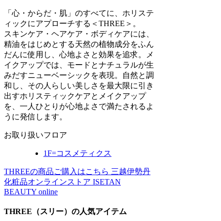
「心・からだ・肌」のすべてに、ホリステ
ィックにアプローチする＜THREE＞。
スキンケア・ヘアケア・ボディケアには、
精油をはじめとする天然の植物成分をふん
だんに使用し、心地よさと効果を追求。メ
イクアップでは、モードとナチュラルが生
みだすニューベーシックを表現。自然と調
和し、その人らしい美しさを最大限に引き
出すホリスティックケアとメイクアップ
を、一人ひとりが心地よさで満たされるよ
うに発信します。
お取り扱いフロア
1F=
コスメティクス
THREEの商品ご購入はこちら
三越伊勢丹
化粧品オンラインストア ISETAN
BEAUTY online
THREE（スリー）の人気アイテム