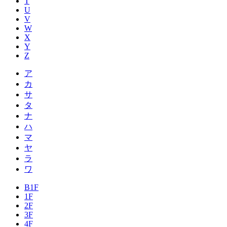
T
U
V
W
X
Y
Z
ア
カ
サ
タ
ナ
ハ
マ
ヤ
ラ
ワ
B1F
1F
2F
3F
4F