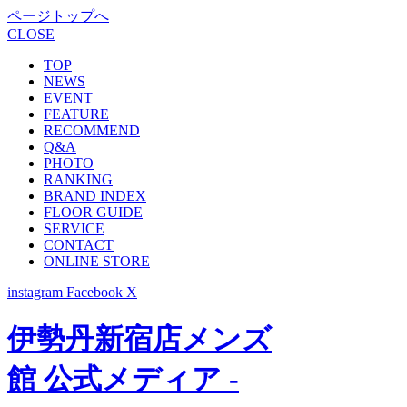
ページトップへ
CLOSE
TOP
NEWS
EVENT
FEATURE
RECOMMEND
Q&A
PHOTO
RANKING
BRAND INDEX
FLOOR GUIDE
SERVICE
CONTACT
ONLINE STORE
instagram
Facebook
X
伊勢丹新宿店メンズ
館 公式メディア -