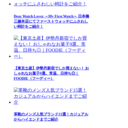
Dear Watch Lover ～My First Watch～ 日本橋
三越本店にてファーストウォッチにふさわし
い時計をご紹介！
【東京土産】伊勢丹新宿でしか買えない！ お
しゃれなお菓子9選。常温、日持ち◎｜
FOODIE（フーディー）
革靴のメンズ人気ブランド15選！カジュアル
からハイエンドまでご紹介