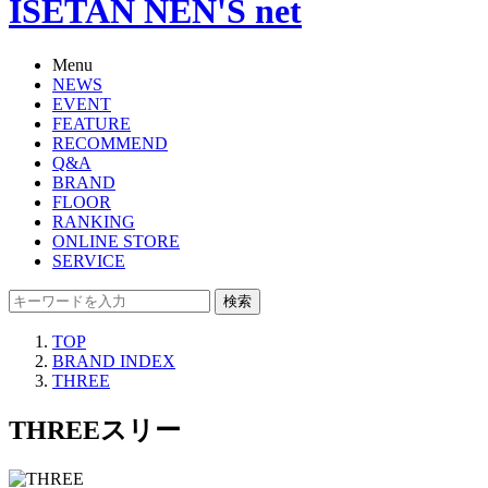
ISETAN NEN'S net
Menu
NEWS
EVENT
FEATURE
RECOMMEND
Q&A
BRAND
FLOOR
RANKING
ONLINE STORE
SERVICE
検索
TOP
BRAND INDEX
THREE
THREE
スリー