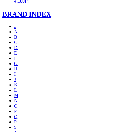
4,180円
BRAND INDEX
#
A
B
C
D
E
F
G
H
I
J
K
L
M
N
O
P
Q
R
S