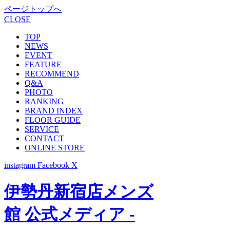
ページトップへ
CLOSE
TOP
NEWS
EVENT
FEATURE
RECOMMEND
Q&A
PHOTO
RANKING
BRAND INDEX
FLOOR GUIDE
SERVICE
CONTACT
ONLINE STORE
instagram
Facebook
X
伊勢丹新宿店メンズ
館 公式メディア -