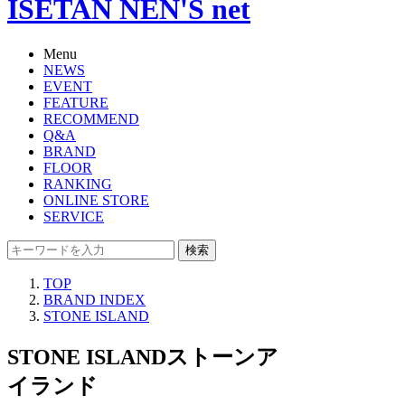
ISETAN NEN'S net
Menu
NEWS
EVENT
FEATURE
RECOMMEND
Q&A
BRAND
FLOOR
RANKING
ONLINE STORE
SERVICE
検索
TOP
BRAND INDEX
STONE ISLAND
STONE ISLAND
ストーンア
イランド