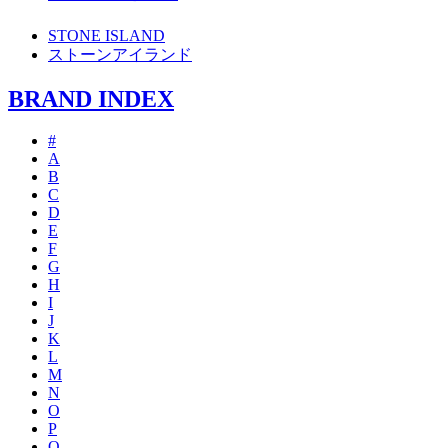
STONE ISLAND
ストーンアイランド
BRAND INDEX
#
A
B
C
D
E
F
G
H
I
J
K
L
M
N
O
P
Q