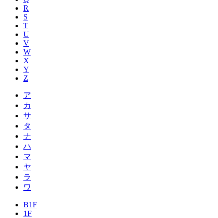
R
S
T
U
V
W
X
Y
Z
ア
カ
サ
タ
ナ
ハ
マ
ヤ
ラ
ワ
B1F
1F