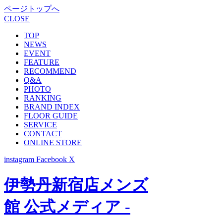
ページトップへ
CLOSE
TOP
NEWS
EVENT
FEATURE
RECOMMEND
Q&A
PHOTO
RANKING
BRAND INDEX
FLOOR GUIDE
SERVICE
CONTACT
ONLINE STORE
instagram
Facebook
X
伊勢丹新宿店メンズ
館 公式メディア -