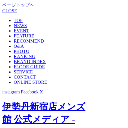
ページトップへ
CLOSE
TOP
NEWS
EVENT
FEATURE
RECOMMEND
Q&A
PHOTO
RANKING
BRAND INDEX
FLOOR GUIDE
SERVICE
CONTACT
ONLINE STORE
instagram
Facebook
X
伊勢丹新宿店メンズ
館 公式メディア -