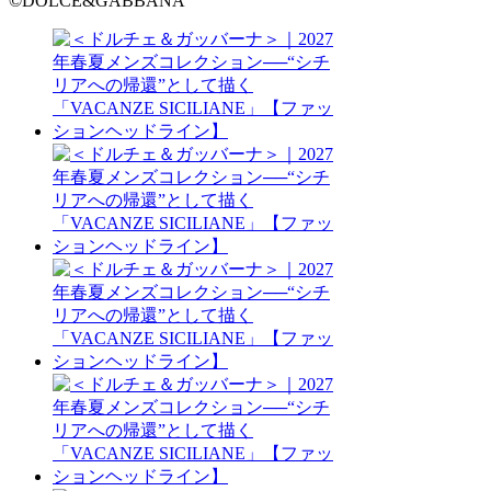
©DOLCE&GABBANA