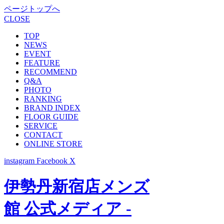
ページトップへ
CLOSE
TOP
NEWS
EVENT
FEATURE
RECOMMEND
Q&A
PHOTO
RANKING
BRAND INDEX
FLOOR GUIDE
SERVICE
CONTACT
ONLINE STORE
instagram
Facebook
X
伊勢丹新宿店メンズ
館 公式メディア -