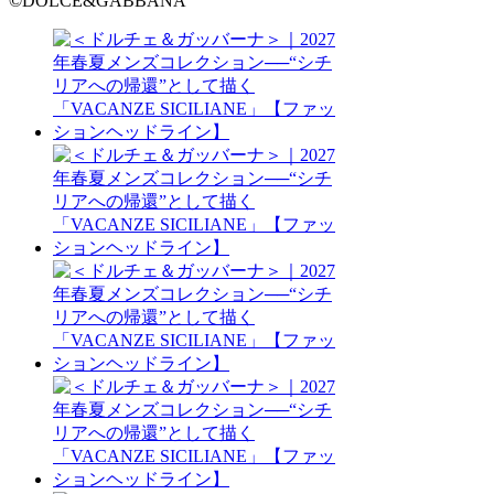
©DOLCE&GABBANA