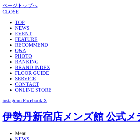
ページトップへ
CLOSE
TOP
NEWS
EVENT
FEATURE
RECOMMEND
Q&A
PHOTO
RANKING
BRAND INDEX
FLOOR GUIDE
SERVICE
CONTACT
ONLINE STORE
instagram
Facebook
X
伊勢丹新宿店メンズ館 公式メディア -
Menu
NEWS