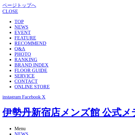
ページトップへ
CLOSE
TOP
NEWS
EVENT
FEATURE
RECOMMEND
Q&A
PHOTO
RANKING
BRAND INDEX
FLOOR GUIDE
SERVICE
CONTACT
ONLINE STORE
instagram
Facebook
X
伊勢丹新宿店メンズ館 公式メディア -
Menu
NEWS