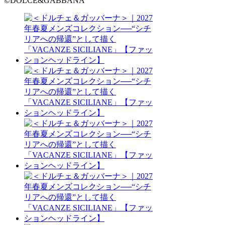
©DOLCE&GABBANA