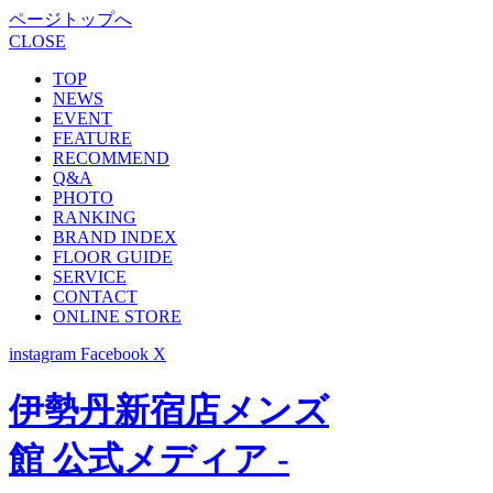
ページトップへ
CLOSE
TOP
NEWS
EVENT
FEATURE
RECOMMEND
Q&A
PHOTO
RANKING
BRAND INDEX
FLOOR GUIDE
SERVICE
CONTACT
ONLINE STORE
instagram
Facebook
X
伊勢丹新宿店メンズ
館 公式メディア -