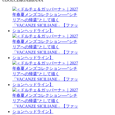
©DOLCE&GABBANA