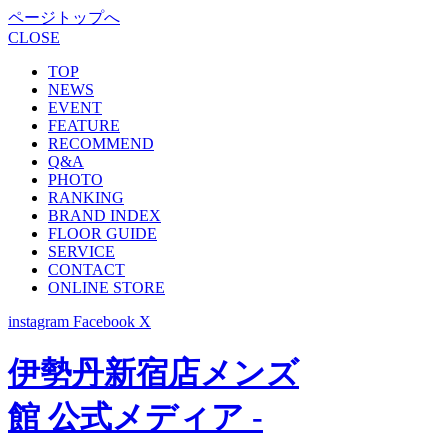
ページトップへ
CLOSE
TOP
NEWS
EVENT
FEATURE
RECOMMEND
Q&A
PHOTO
RANKING
BRAND INDEX
FLOOR GUIDE
SERVICE
CONTACT
ONLINE STORE
instagram
Facebook
X
伊勢丹新宿店メンズ
館 公式メディア -