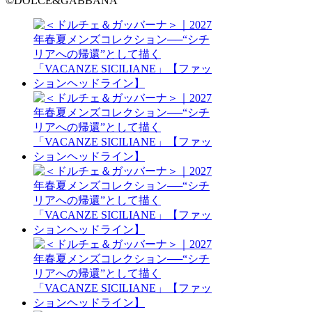
©DOLCE&GABBANA