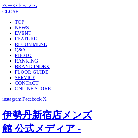
ページトップへ
CLOSE
TOP
NEWS
EVENT
FEATURE
RECOMMEND
Q&A
PHOTO
RANKING
BRAND INDEX
FLOOR GUIDE
SERVICE
CONTACT
ONLINE STORE
instagram
Facebook
X
伊勢丹新宿店メンズ
館 公式メディア -