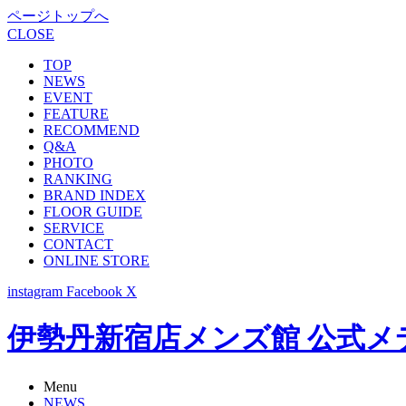
ページトップへ
CLOSE
TOP
NEWS
EVENT
FEATURE
RECOMMEND
Q&A
PHOTO
RANKING
BRAND INDEX
FLOOR GUIDE
SERVICE
CONTACT
ONLINE STORE
instagram
Facebook
X
伊勢丹新宿店メンズ館 公式メディア -
Menu
NEWS