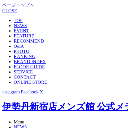
ページトップへ
CLOSE
TOP
NEWS
EVENT
FEATURE
RECOMMEND
Q&A
PHOTO
RANKING
BRAND INDEX
FLOOR GUIDE
SERVICE
CONTACT
ONLINE STORE
instagram
Facebook
X
伊勢丹新宿店メンズ館 公式メディア -
Menu
NEWS