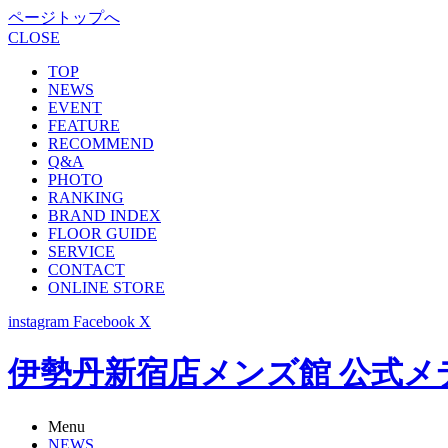
ページトップへ
CLOSE
TOP
NEWS
EVENT
FEATURE
RECOMMEND
Q&A
PHOTO
RANKING
BRAND INDEX
FLOOR GUIDE
SERVICE
CONTACT
ONLINE STORE
instagram
Facebook
X
伊勢丹新宿店メンズ館 公式メディア -
Menu
NEWS