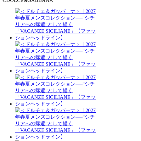
©DOLCE&GABBANA