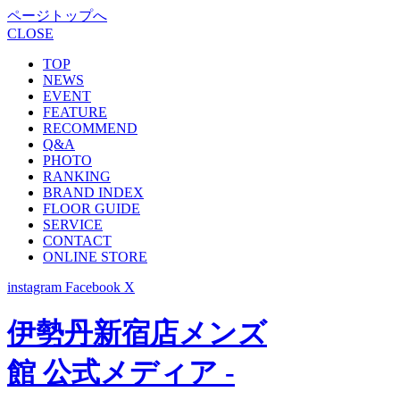
ページトップへ
CLOSE
TOP
NEWS
EVENT
FEATURE
RECOMMEND
Q&A
PHOTO
RANKING
BRAND INDEX
FLOOR GUIDE
SERVICE
CONTACT
ONLINE STORE
instagram
Facebook
X
伊勢丹新宿店メンズ
館 公式メディア -