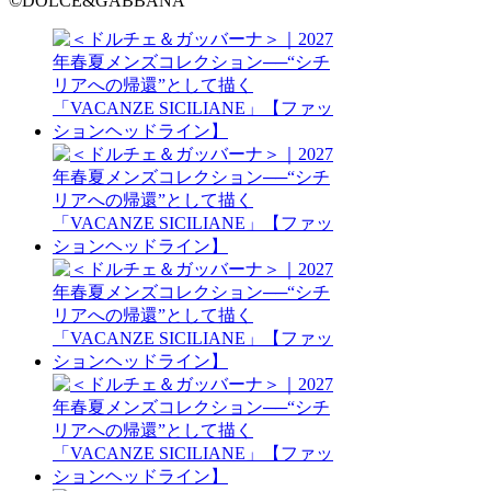
©DOLCE&GABBANA