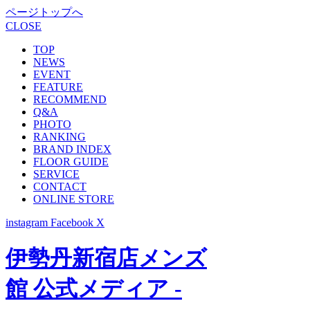
ページトップへ
CLOSE
TOP
NEWS
EVENT
FEATURE
RECOMMEND
Q&A
PHOTO
RANKING
BRAND INDEX
FLOOR GUIDE
SERVICE
CONTACT
ONLINE STORE
instagram
Facebook
X
伊勢丹新宿店メンズ
館 公式メディア -