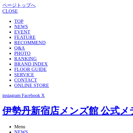
ページトップへ
CLOSE
TOP
NEWS
EVENT
FEATURE
RECOMMEND
Q&A
PHOTO
RANKING
BRAND INDEX
FLOOR GUIDE
SERVICE
CONTACT
ONLINE STORE
instagram
Facebook
X
伊勢丹新宿店メンズ館 公式メディア -
Menu
NEWS