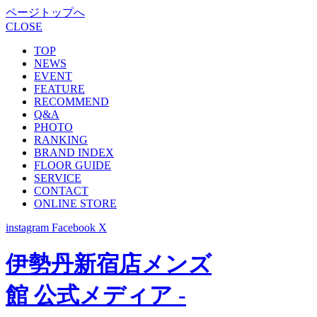
ページトップへ
CLOSE
TOP
NEWS
EVENT
FEATURE
RECOMMEND
Q&A
PHOTO
RANKING
BRAND INDEX
FLOOR GUIDE
SERVICE
CONTACT
ONLINE STORE
instagram
Facebook
X
伊勢丹新宿店メンズ
館 公式メディア -