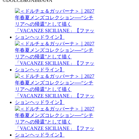
©DOLCE&GABBANA