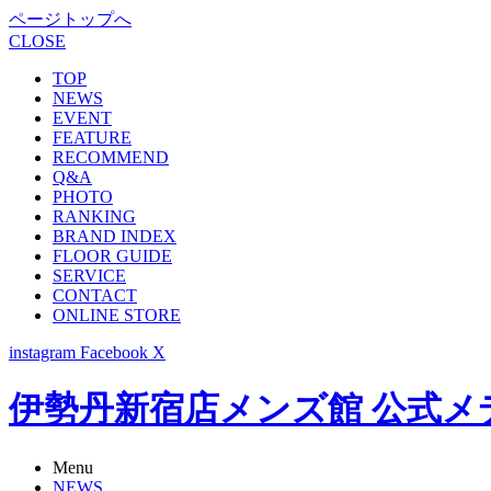
ページトップへ
CLOSE
TOP
NEWS
EVENT
FEATURE
RECOMMEND
Q&A
PHOTO
RANKING
BRAND INDEX
FLOOR GUIDE
SERVICE
CONTACT
ONLINE STORE
instagram
Facebook
X
伊勢丹新宿店メンズ館 公式メディア -
Menu
NEWS