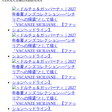
©DOLCE&GABBANA