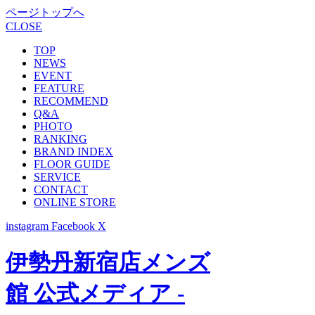
ページトップへ
CLOSE
TOP
NEWS
EVENT
FEATURE
RECOMMEND
Q&A
PHOTO
RANKING
BRAND INDEX
FLOOR GUIDE
SERVICE
CONTACT
ONLINE STORE
instagram
Facebook
X
伊勢丹新宿店メンズ
館 公式メディア -