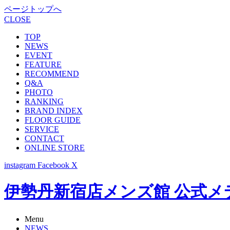
ページトップへ
CLOSE
TOP
NEWS
EVENT
FEATURE
RECOMMEND
Q&A
PHOTO
RANKING
BRAND INDEX
FLOOR GUIDE
SERVICE
CONTACT
ONLINE STORE
instagram
Facebook
X
伊勢丹新宿店メンズ館 公式メディア -
Menu
NEWS