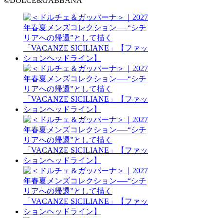
©DOLCE&GABBANA