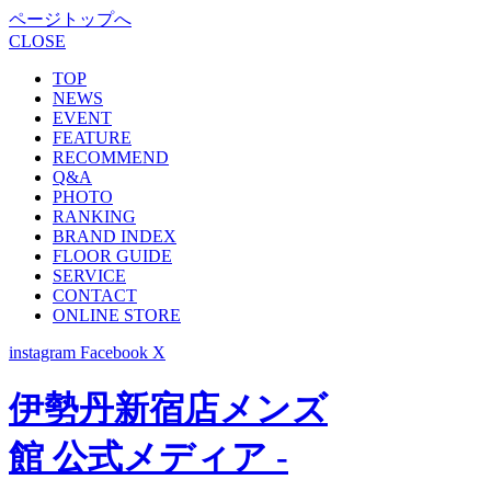
ページトップへ
CLOSE
TOP
NEWS
EVENT
FEATURE
RECOMMEND
Q&A
PHOTO
RANKING
BRAND INDEX
FLOOR GUIDE
SERVICE
CONTACT
ONLINE STORE
instagram
Facebook
X
伊勢丹新宿店メンズ
館 公式メディア -