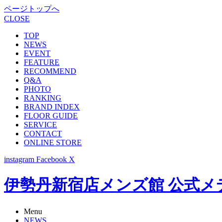
ページトップへ
CLOSE
TOP
NEWS
EVENT
FEATURE
RECOMMEND
Q&A
PHOTO
RANKING
BRAND INDEX
FLOOR GUIDE
SERVICE
CONTACT
ONLINE STORE
instagram
Facebook
X
伊勢丹新宿店メンズ館 公式メディア -
Menu
NEWS