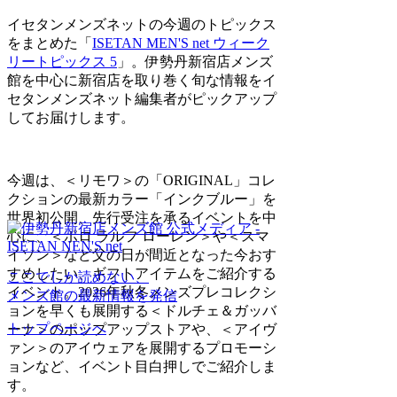
イセタンメンズネットの今週のトピックス
をまとめた「
ISETAN MEN'S net ウィーク
リートピックス 5
」。伊勢丹新宿店メンズ
館を中心に新宿店を取り巻く旬な情報をイ
セタンメンズネット編集者がピックアップ
してお届けします。
今週は、＜リモワ＞の「ORIGINAL」コレ
クションの最新カラー「インクブルー」を
世界初公開、先行受注を承るイベントを中
心に、＜ポロ ラルフ ローレン＞や＜スマ
イソン＞など父の日が間近となった今おす
すめしたい、ギフトアイテムをご紹介する
ここでしか読めない、
イベント。2026年秋冬メンズプレコレクシ
メンズ館の最新情報を発信
ョンを早くも展開する＜ドルチェ＆ガッバ
トップページへ
ーナ＞のポップアップストアや、＜アイヴ
ァン＞のアイウェアを展開するプロモーシ
ョンなど、イベント目白押しでご紹介しま
す。