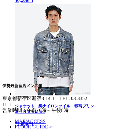
46,200円
伊勢丹新宿店メンズ館
東京都新宿区新宿3-14-1
TEL: 03-3352-
1111
ジャケット 綿ナイロンツイル 転写プリン
営業時間：午前10時～午後8時
ト ＮｅｗＭａ...
MAP/ACCESS
72,600円
FLOOR GUIDE >