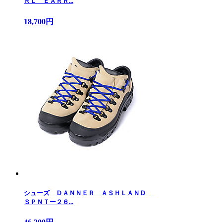
ＲＬ ＥＡＲＲ...
18,700円
シューズ ＤＡＮＮＥＲ ＡＳＨＬＡＮＤ
ＳＰＮＴー２６...