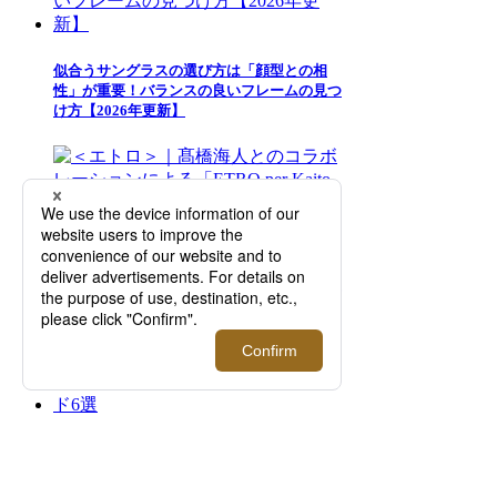
似合うサングラスの選び方は「顔型との相
性」が重要！バランスの良いフレームの見つ
け方【2026年更新】
＜エトロ＞｜髙橋海人とのコラボレーション
による「ETRO per Kaito Takahashi」から新
たなコレクションが登場【伊勢丹新宿店】
【2026年ビジネススニーカー】今すぐ欲しい
おすすめシューズブランド6選