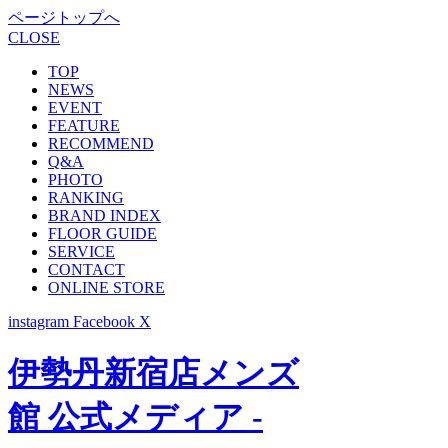
ページトップへ
CLOSE
TOP
NEWS
EVENT
FEATURE
RECOMMEND
Q&A
PHOTO
RANKING
BRAND INDEX
FLOOR GUIDE
SERVICE
CONTACT
ONLINE STORE
instagram
Facebook
X
伊勢丹新宿店メンズ
館 公式メディア -