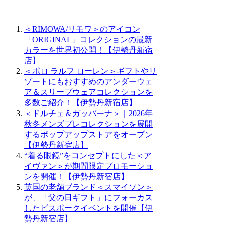
＜RIMOWA/リモワ＞のアイコン
「ORIGINAL」コレクションの最新
カラーを世界初公開！【伊勢丹新宿
店】
＜ポロ ラルフ ローレン＞ギフトやリ
ゾートにもおすすめのアンダーウェ
ア＆スリープウェアコレクションを
多数ご紹介！【伊勢丹新宿店】
＜ドルチェ＆ガッバーナ＞｜2026年
秋冬メンズプレコレクションを展開
するポップアップストアをオープン
【伊勢丹新宿店】
“着る眼鏡”をコンセプトにした＜ア
イヴァン＞が期間限定プロモーショ
ンを開催！【伊勢丹新宿店】
英国の老舗ブランド＜スマイソン＞
が、「父の日ギフト」にフォーカス
したビスポークイベントを開催【伊
勢丹新宿店】