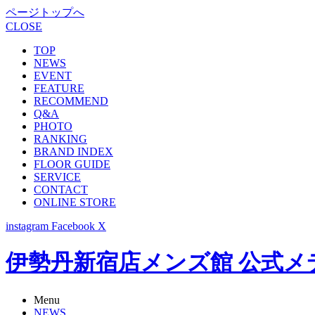
ページトップへ
CLOSE
TOP
NEWS
EVENT
FEATURE
RECOMMEND
Q&A
PHOTO
RANKING
BRAND INDEX
FLOOR GUIDE
SERVICE
CONTACT
ONLINE STORE
instagram
Facebook
X
伊勢丹新宿店メンズ館 公式メディア -
Menu
NEWS