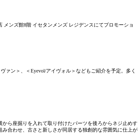
新宿店 メンズ館8階 イセタンメンズ レジデンスにてプロモーショ
ブ アイヴァン＞、＜Eyevol/アイヴォル＞などもご紹介を予定。多く
横から座掘りを入れて取り付けたパーツを後ろからネジ止めす
組み合わせ、古さと新しさが同居する独創的な雰囲気に仕上が