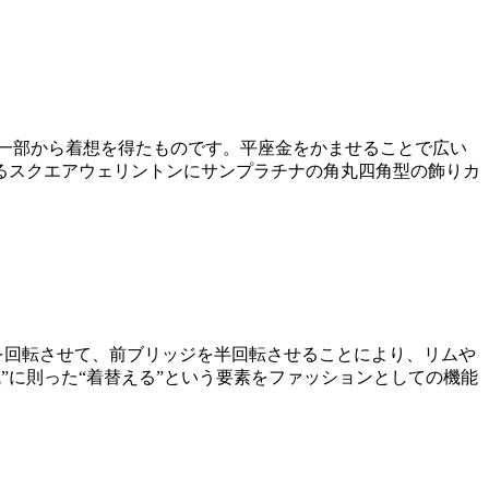
一部から着想を得たものです。平座金をかませることで広い
えるスクエアウェリントンにサンプラチナの角丸四角型の飾りカ
ズを回転させて、前ブリッジを半回転させることにより、リムや
”に則った“着替える”という要素をファッションとしての機能