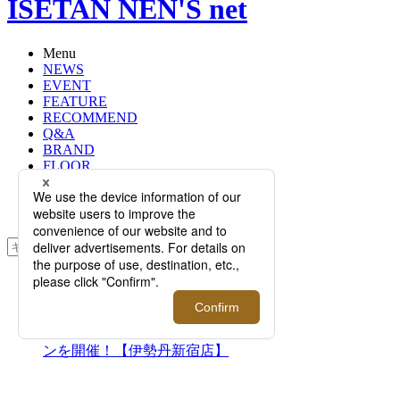
ISETAN NEN'S net
Menu
NEWS
EVENT
FEATURE
RECOMMEND
Q&A
BRAND
FLOOR
RANKING
ONLINE STORE
SERVICE
検索
TOP
PHOTO
“着る眼鏡”をコンセプトにした＜ア
イヴァン＞が期間限定プロモーショ
ンを開催！【伊勢丹新宿店】
“着る眼鏡”をコンセプトに