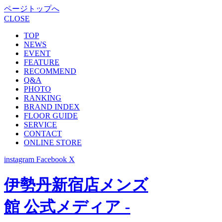
ページトップへ
CLOSE
TOP
NEWS
EVENT
FEATURE
RECOMMEND
Q&A
PHOTO
RANKING
BRAND INDEX
FLOOR GUIDE
SERVICE
CONTACT
ONLINE STORE
instagram
Facebook
X
伊勢丹新宿店メンズ
館 公式メディア -