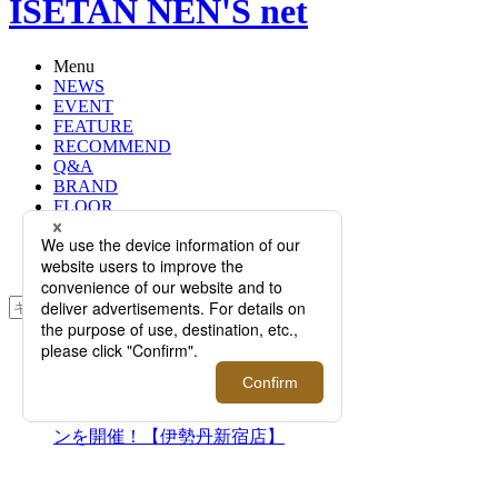
ISETAN NEN'S net
Menu
NEWS
EVENT
FEATURE
RECOMMEND
Q&A
BRAND
FLOOR
RANKING
ONLINE STORE
SERVICE
検索
TOP
PHOTO
“着る眼鏡”をコンセプトにした＜ア
イヴァン＞が期間限定プロモーショ
ンを開催！【伊勢丹新宿店】
“着る眼鏡”をコンセプトに