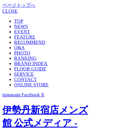
ページトップへ
CLOSE
TOP
NEWS
EVENT
FEATURE
RECOMMEND
Q&A
PHOTO
RANKING
BRAND INDEX
FLOOR GUIDE
SERVICE
CONTACT
ONLINE STORE
instagram
Facebook
X
伊勢丹新宿店メンズ
館 公式メディア -