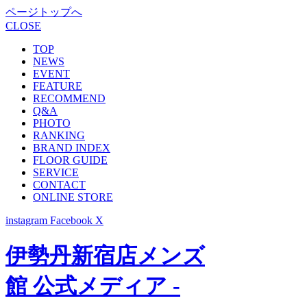
ページトップへ
CLOSE
TOP
NEWS
EVENT
FEATURE
RECOMMEND
Q&A
PHOTO
RANKING
BRAND INDEX
FLOOR GUIDE
SERVICE
CONTACT
ONLINE STORE
instagram
Facebook
X
伊勢丹新宿店メンズ
館 公式メディア -