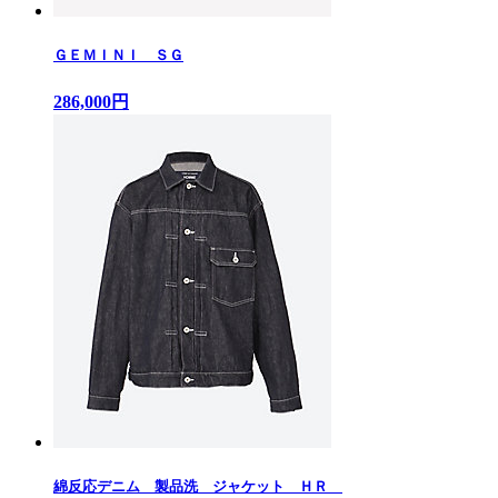
ＧＥＭＩＮＩ ＳＧ
286,000円
綿反応デニム 製品洗 ジャケット ＨＲ