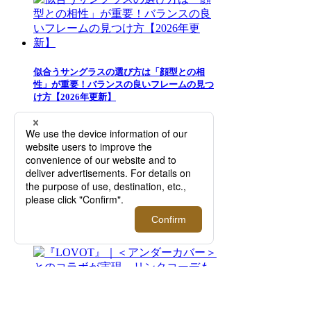
似合うサングラスの選び方は「顔型との相
性」が重要！バランスの良いフレームの見つ
け方【2026年更新】
＜エトロ＞｜髙橋海人とのコラボレーション
による「ETRO per Kaito Takahashi」から新
たなコレクションが登場【伊勢丹新宿店】