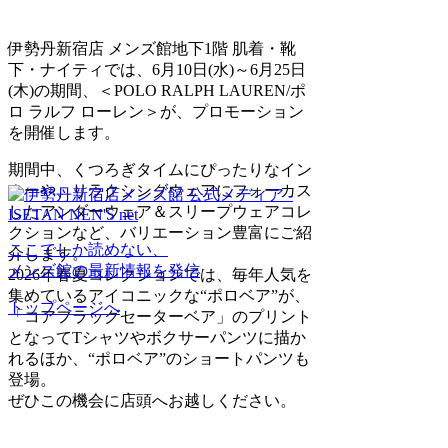
伊勢丹新宿店 メンズ館地下1階 肌着・靴
下・ナイティでは、6月10日(水)～6月25日
(木)の期間、＜POLO RALPH LAUREN/ポ
ロ ラルフ ローレン＞が、プロモーション
を開催します。
期間中、くつろぎタイムにぴったりなイン
ナーや、リラクシングウェアにフォーカス
したアンダーウェア＆スリープウェアコレ
クションなど、バリエーション豊富にご紹
ここでしか読めない、
介します。
メンズ館の最新情報を発信
2026年春夏コレクションでは、毎年人気を
集めているアイコニックな“ポロベア”が、
トップページへ
「コアフラッグセーターベア」のプリント
となってTシャツやボクサーパンツに描か
れるほか、“ポロベア”のショートパンツも
登場。
ぜひこの機会に店頭へお越しください。