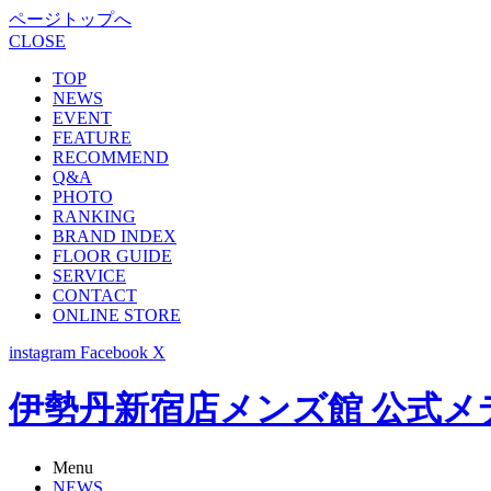
ページトップへ
CLOSE
TOP
NEWS
EVENT
FEATURE
RECOMMEND
Q&A
PHOTO
RANKING
BRAND INDEX
FLOOR GUIDE
SERVICE
CONTACT
ONLINE STORE
instagram
Facebook
X
伊勢丹新宿店メンズ館 公式メディア -
Menu
NEWS