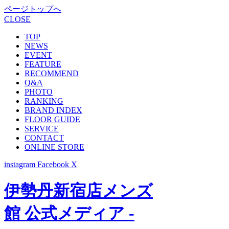
ページトップへ
CLOSE
TOP
NEWS
EVENT
FEATURE
RECOMMEND
Q&A
PHOTO
RANKING
BRAND INDEX
FLOOR GUIDE
SERVICE
CONTACT
ONLINE STORE
instagram
Facebook
X
伊勢丹新宿店メンズ
館 公式メディア -