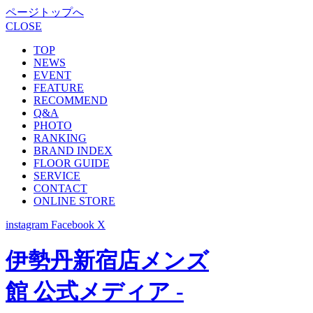
ページトップへ
CLOSE
TOP
NEWS
EVENT
FEATURE
RECOMMEND
Q&A
PHOTO
RANKING
BRAND INDEX
FLOOR GUIDE
SERVICE
CONTACT
ONLINE STORE
instagram
Facebook
X
伊勢丹新宿店メンズ
館 公式メディア -