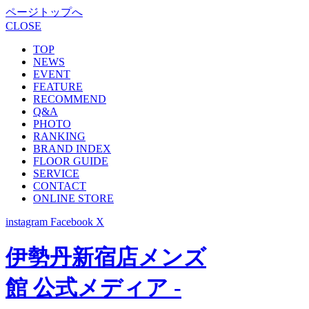
ページトップへ
CLOSE
TOP
NEWS
EVENT
FEATURE
RECOMMEND
Q&A
PHOTO
RANKING
BRAND INDEX
FLOOR GUIDE
SERVICE
CONTACT
ONLINE STORE
instagram
Facebook
X
伊勢丹新宿店メンズ
館 公式メディア -