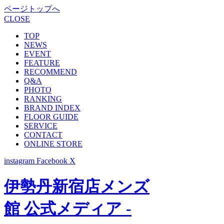
ページトップへ
CLOSE
TOP
NEWS
EVENT
FEATURE
RECOMMEND
Q&A
PHOTO
RANKING
BRAND INDEX
FLOOR GUIDE
SERVICE
CONTACT
ONLINE STORE
instagram
Facebook
X
伊勢丹新宿店メンズ
館 公式メディア -