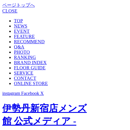
ページトップへ
CLOSE
TOP
NEWS
EVENT
FEATURE
RECOMMEND
Q&A
PHOTO
RANKING
BRAND INDEX
FLOOR GUIDE
SERVICE
CONTACT
ONLINE STORE
instagram
Facebook
X
伊勢丹新宿店メンズ
館 公式メディア -