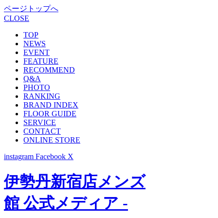
ページトップへ
CLOSE
TOP
NEWS
EVENT
FEATURE
RECOMMEND
Q&A
PHOTO
RANKING
BRAND INDEX
FLOOR GUIDE
SERVICE
CONTACT
ONLINE STORE
instagram
Facebook
X
伊勢丹新宿店メンズ
館 公式メディア -