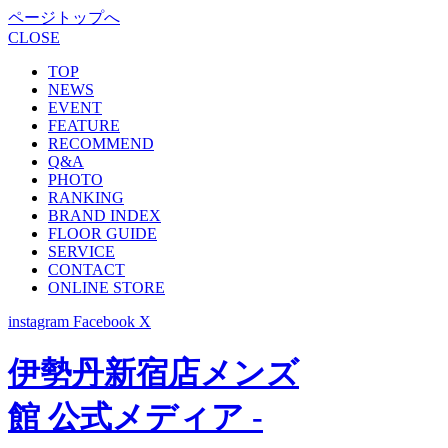
ページトップへ
CLOSE
TOP
NEWS
EVENT
FEATURE
RECOMMEND
Q&A
PHOTO
RANKING
BRAND INDEX
FLOOR GUIDE
SERVICE
CONTACT
ONLINE STORE
instagram
Facebook
X
伊勢丹新宿店メンズ
館 公式メディア -